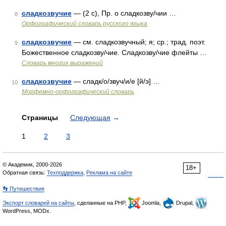
сладкозвучие
— (2 с), Пр. о сладкозву/чии …
8
Орфографический словарь русского языка
сладкозвучие
— см. сладкозвучный; я; ср.; трад. поэт.
9
Божественное сладкозву/чие. Сладкозву/чие флейты …
Словарь многих выражений
сладкозвучие
— сладк/о/звуч/и/е [й/э] …
10
Морфемно-орфографический словарь
Страницы
Следующая
→
1
2
3
© Академик, 2000-2026
18+
Обратная связь:
Техподдержка
,
Реклама на сайте
👣 Путешествия
Экспорт словарей на сайты
, сделанные на PHP,
Joomla,
Drupal,
WordPress, MODx.