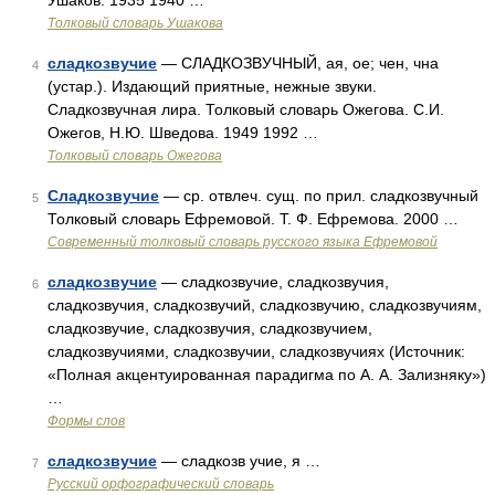
Ушаков. 1935 1940 …
Толковый словарь Ушакова
сладкозвучие
— СЛАДКОЗВУЧНЫЙ, ая, ое; чен, чна
4
(устар.). Издающий приятные, нежные звуки.
Сладкозвучная лира. Толковый словарь Ожегова. С.И.
Ожегов, Н.Ю. Шведова. 1949 1992 …
Толковый словарь Ожегова
Сладкозвучие
— ср. отвлеч. сущ. по прил. сладкозвучный
5
Толковый словарь Ефремовой. Т. Ф. Ефремова. 2000 …
Современный толковый словарь русского языка Ефремовой
сладкозвучие
— сладкозвучие, сладкозвучия,
6
сладкозвучия, сладкозвучий, сладкозвучию, сладкозвучиям,
сладкозвучие, сладкозвучия, сладкозвучием,
сладкозвучиями, сладкозвучии, сладкозвучиях (Источник:
«Полная акцентуированная парадигма по А. А. Зализняку»)
…
Формы слов
сладкозвучие
— сладкозв учие, я …
7
Русский орфографический словарь